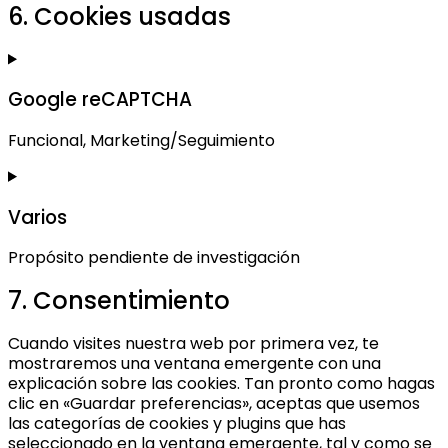
6. Cookies usadas
Google reCAPTCHA
Funcional, Marketing/Seguimiento
Consent
to
Varios
service
google-
Propósito pendiente de investigación
recaptcha
7. Consentimiento
Consent
to
Cuando visites nuestra web por primera vez, te
service
mostraremos una ventana emergente con una
varios
explicación sobre las cookies. Tan pronto como hagas
clic en «Guardar preferencias», aceptas que usemos
las categorías de cookies y plugins que has
seleccionado en la ventana emergente, tal y como se